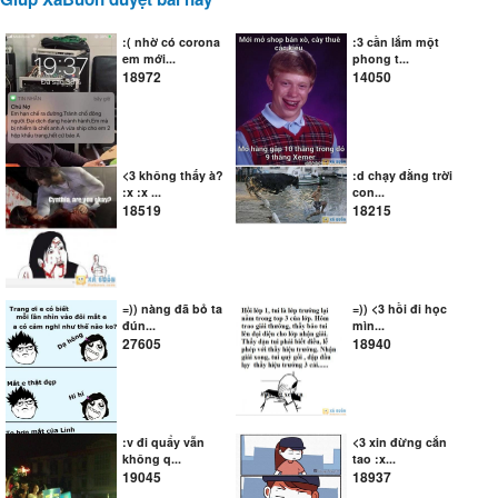
:( nhờ có corona
:3 cần lắm một
em mới...
phong t...
18972
14050
<3 không thấy à?
:d chạy đằng trời
:x :x ...
con...
18519
18215
=)) nàng đã bỏ ta
=)) <3 hồi đi học
đún...
mìn...
27605
18940
:v đi quẩy vẫn
<3 xin đừng cắn
không q...
tao :x...
19045
18937