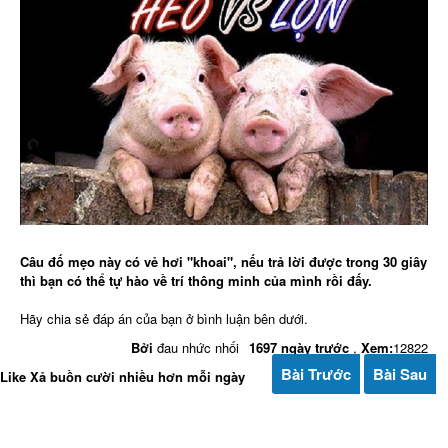
▶
▶
Câu đố mẹo này có vẻ hơi "khoai", nếu trả lời được trong 30 giây
thì bạn có thể tự hào về trí thông minh của mình rồi đấy.
Hãy chia sẻ đáp án của bạn ở bình luận bên dưới.
Bởi
đau nhức nhối
1697 ngày trước
,
Xem:
12822
Bài Trước
Bài Sau
Like Xả buồn cười nhiều hơn mỗi ngày