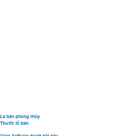
La bàn phong thủy
Thước lỗ ban
Giúp XaBuon duyệt bài này