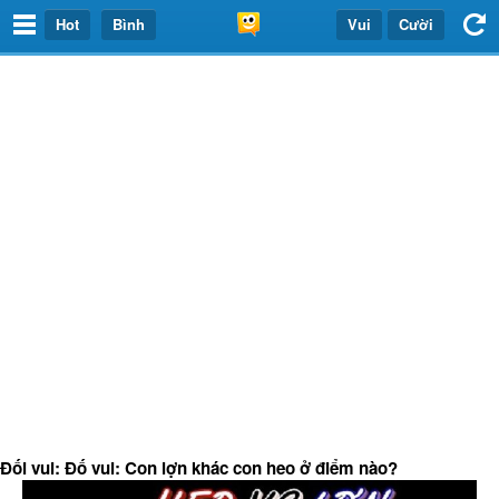
Hot
Bình
Vui
Cười
Đối vui: Đố vui: Con lợn khác con heo ở điểm nào?