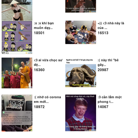
:x :x khi bạn
=)) <3 nhà này là
muốn dạy...
của ...
18501
16513
<3 ai vừa chọc sư
:( này thì "bẻ
đệ...
gãy...
16360
20987
:( nhờ có corona
:3 cần lắm một
em mới...
phong t...
18972
14067