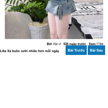
Bởi
Hài vl
535 ngày trước
,
Xem:
7788
Bài Trước
Bài Sau
Like Xả buồn cười nhiều hơn mỗi ngày