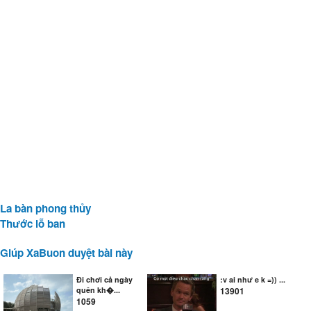
La bàn phong thủy
Thước lỗ ban
Giúp XaBuon duyệt bài này
Đi chơi cả ngày
:v ai như e k =)) ...
quên kh�...
13901
1059