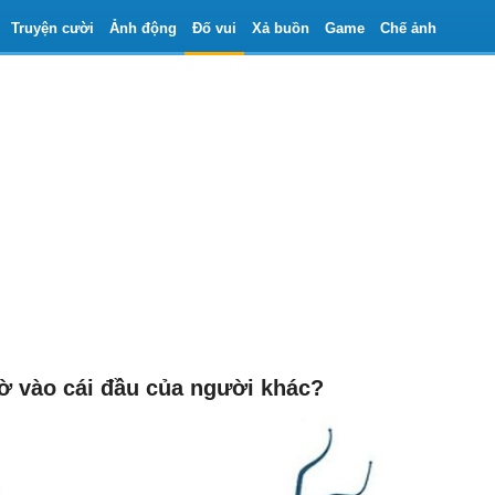
Truyện cười
Ảnh động
Đố vui
Xả buồn
Game
Chế ảnh
hờ vào cái đầu của người khác?