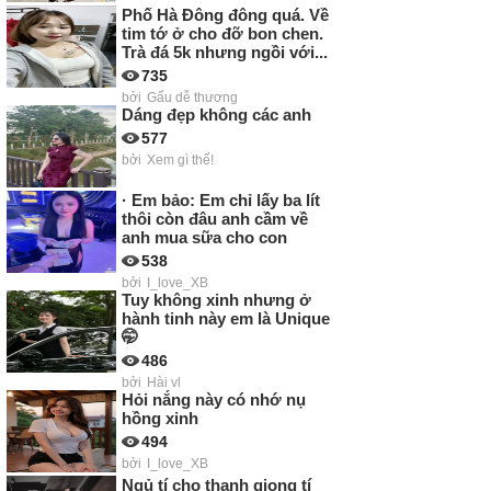
Phố Hà Đông đông quá. Về
tim tớ ở cho đỡ bon chen.
Trà đá 5k nhưng ngồi với...
735
bởi
Gấu dễ thương
Dáng đẹp không các anh
577
bởi
Xem gì thế!
· Em bảo: Em chỉ lấy ba lít
thôi còn đâu anh cầm về
anh mua sữa cho con
538
bởi
I_love_XB
Tuy không xinh nhưng ở
hành tinh này em là Unique
🤭
486
bởi
Hài vl
Hỏi nắng này có nhớ nụ
hồng xinh
494
bởi
I_love_XB
Ngủ tí cho thanh giọng tí