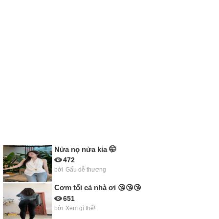
Nửa nọ nửa kia 🤭
472
bởi
Gấu dễ thương
Cơm tối cả nhà ơi 😘😘😘
651
bởi
Xem gì thế!