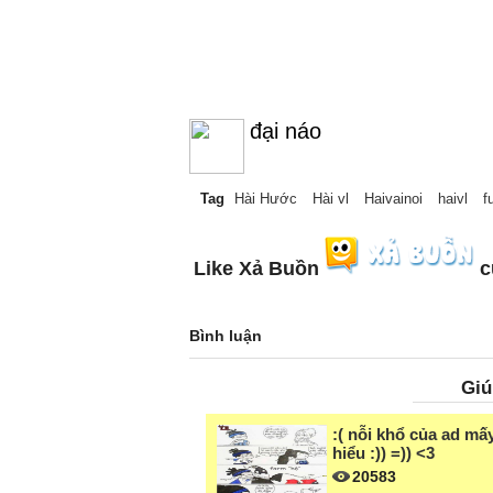
đại náo
Tag
Hài Hước
Hài vl
Haivainoi
haivl
f
Like Xả Buồn
c
Bình luận
Giú
:( nỗi khổ của ad mấy
hiểu :)) =)) <3
20583