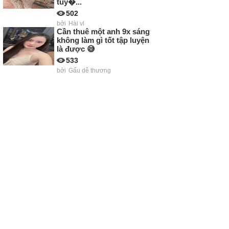
tuy�...
502
bởi
Hài vl
Cần thuê một anh 9x sáng
không làm gì tốt tập luyện
là được 😅
533
bởi
Gấu dễ thương