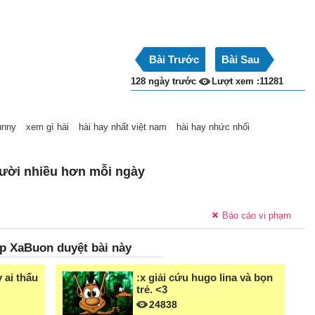
Bài Trước
Bài Sau
128 ngày trước
Lượt xem :11281
unny
xem gì hài
hài hay nhất việt nam
hài hay nhức nhối
ười nhiều hơn mỗi ngày
Báo cáo vi phạm
p XaBuon duyệt bài này
 ai thấu
:x giải cứu hugo lina và bọn
trẻ. <3
24838