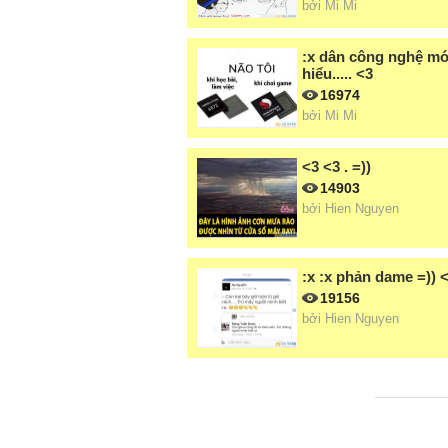
bởi
Mi Mi
:x dân công nghệ mớ
hiểu..... <3
16974
bởi
Mi Mi
<3 <3 . =))
14903
bởi
Hien Nguyen
:x :x phản dame =)) 
19156
bởi
Hien Nguyen