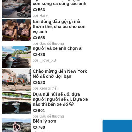
còn song ca cùng các anh
566
bởi
Hài vl
Em dùng dầu gội gì mà
thơm thế, chả bù cho con
vợ anh
658
bởi
Gấu dễ thương
người và xe anh chọn ai
486
bởi
I_love_XB
Chào mừng đến New York
Nó đã chờ đợi bạn
523
bởi
Xem gì thế!
Dựa núi núi sẽ đổ, dựa
người người sẽ đi. Dựa xe
nào thì bán xe đó 🤭
601
bởi
Gấu dễ thương
Biển lý sơn
760