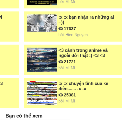
bởi
Mi Mi
i
:x :x bạn nhận ra những ai
=))
17637
bởi
Hien Nguyen
<3 cảnh trong anime và
ngoài đời thật :) <3 <3
21721
bởi
Mi Mi
<3
:x :x chuyện tình của kẻ
điên....... :x :x
25381
bởi
Mi Mi
Bạn có thể xem