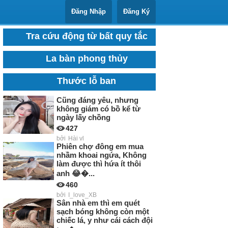
Đăng Nhập
Đăng Ký
Tra cứu động từ bất quy tắc
La bàn phong thủy
Thước lỗ ban
Cũng đáng yêu, nhưng
không giám có bồ kể từ
ngày lấy chồng
427
bởi
Hài vl
Phiên chợ đông em mua
nhầm khoai ngứa, Không
làm được thì hứa ít thôi
anh 😂�...
460
bởi
I_love_XB
Sân nhà em thì em quét
sạch bóng không còn một
chiếc lá, y như cái cách đội