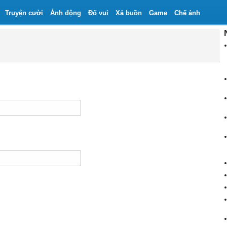
Truyện cười
Ảnh động
Đố vui
Xả buồn
Game
Chế ảnh