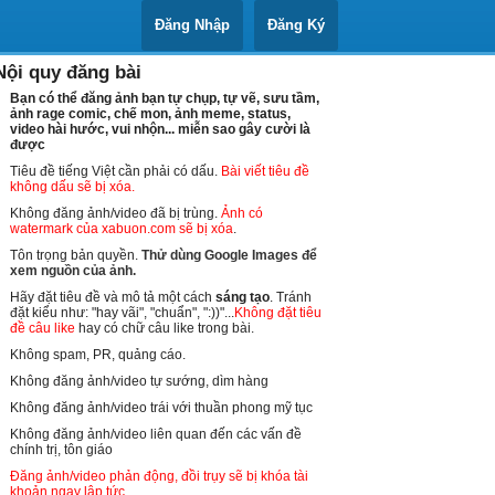
Đăng Nhập
Đăng Ký
Nội quy đăng bài
Bạn có thể đăng ảnh bạn tự chụp, tự vẽ, sưu tầm,
ảnh rage comic, chế mon, ảnh meme, status,
video hài hước, vui nhộn... miễn sao gây cười là
được
Tiêu đề tiếng Việt cần phải có dấu.
Bài viết tiêu đề
không dấu sẽ bị xóa.
Không đăng ảnh/video đã bị trùng.
Ảnh có
watermark của xabuon.com sẽ bị xóa
.
Tôn trọng bản quyền.
Thử dùng Google Images để
xem nguồn của ảnh.
Hãy đặt tiêu đề và mô tả một cách
sáng tạo
. Tránh
đặt kiểu như: "hay vãi", "chuẩn", ":))"...
Không đặt tiêu
đề câu like
hay có chữ câu like trong bài.
Không spam, PR, quảng cáo.
Không đăng ảnh/video tự sướng, dìm hàng
Không đăng ảnh/video trái với thuần phong mỹ tục
Không đăng ảnh/video liên quan đến các vấn đề
chính trị, tôn giáo
Đăng ảnh/video phản động, đồi trụy sẽ bị khóa tài
khoản ngay lập tức