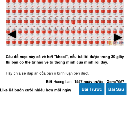
▶
▶
Câu đố mẹo này có vẻ hơi "khoai", nếu trả lời được trong 30 giây
thì bạn có thể tự hào về trí thông minh của mình rồi đấy.
Hãy chia sẻ đáp án của bạn ở bình luận bên dưới.
Bởi
Huong Lan
1557 ngày trước
,
Xem:
7967
Bài Trước
Bài Sau
Like Xả buồn cười nhiều hơn mỗi ngày