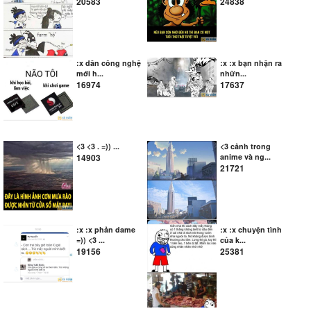
20583
24838
:x dân công nghệ
:x :x bạn nhận ra
mới h...
nhữn...
16974
17637
<3 <3 . =)) ...
<3 cảnh trong
14903
anime và ng...
21721
:x :x phản dame
:x :x chuyện tình
=)) <3 ...
của k...
19156
25381