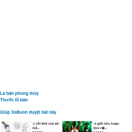
La bàn phong thủy
Thước lỗ ban
Giúp XaBuon duyệt bài này
:( nỗi khổ của ad
:x giải cứu hugo
mấ...
lina v�...