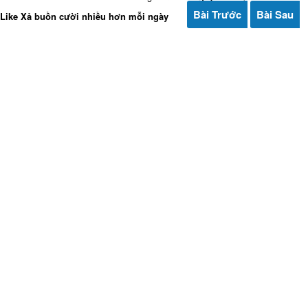
Bài Trước
Bài Sau
Like Xả buồn cười nhiều hơn mỗi ngày