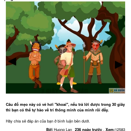
▶
▶
Câu đố mẹo này có vẻ hơi "khoai", nếu trả lời được trong 30 giây
thì bạn có thể tự hào về trí thông minh của mình rồi đấy.
Hãy chia sẻ đáp án của bạn ở bình luận bên dưới.
Bởi
Huong Lan
236 ngày trước
,
Xem:
12583