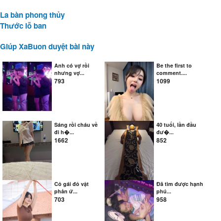
La bàn phong thủy
Thước lỗ ban
Giúp XaBuon duyệt bài này
Anh có vợ rồi
Be the first to
nhưng vợ...
comment....
793
1099
Sáng rồi cháu về
40 tuổi, lần đầu
đi h�...
đư�...
1662
852
Cô gái đô vật
Đã tìm được hạnh
phản ứ...
phú...
703
958