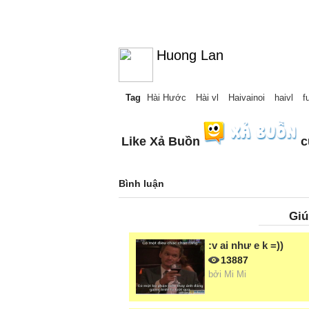
Huong Lan
Tag
Hài Hước
Hài vl
Haivainoi
haivl
f
Like Xả Buồn
c
Bình luận
Giú
:v ai như e k =))
13887
bởi
Mi Mi