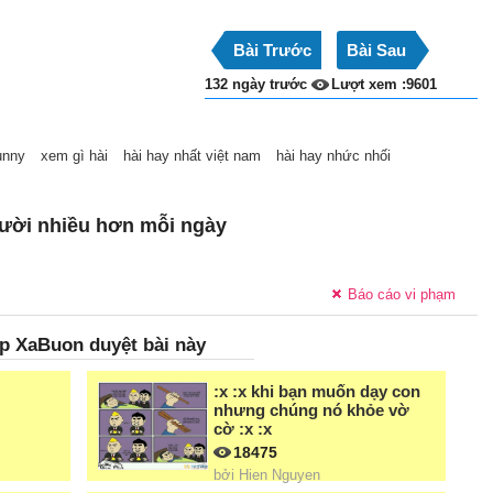
Bài Trước
Bài Sau
132 ngày trước
Lượt xem :9601
unny
xem gì hài
hài hay nhất việt nam
hài hay nhức nhối
ười nhiều hơn mỗi ngày
Báo cáo vi phạm
p XaBuon duyệt bài này
:x :x khi bạn muốn dạy con
nhưng chúng nó khỏe vờ
cờ :x :x
18475
bởi
Hien Nguyen