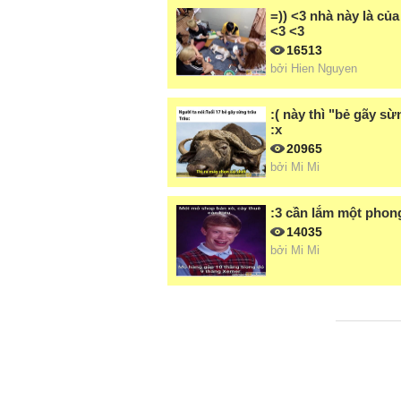
=)) <3 nhà này là củ
<3 <3
16513
bởi
Hien Nguyen
:( này thì "bẻ gãy sừ
:x
20965
bởi
Mi Mi
:3 cần lắm một phong
14035
bởi
Mi Mi