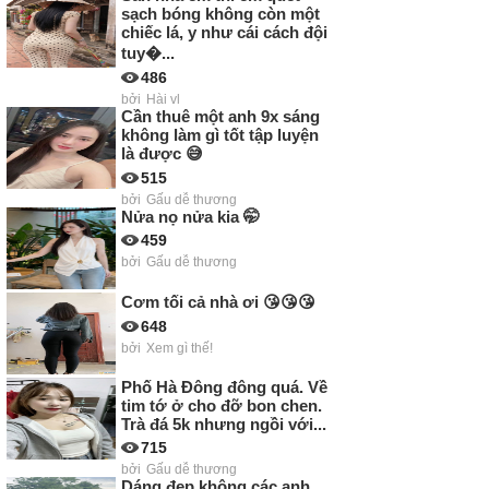
sạch bóng không còn một
chiếc lá, y như cái cách đội
tuy�...
486
bởi
Hài vl
Cần thuê một anh 9x sáng
không làm gì tốt tập luyện
là được 😅
515
bởi
Gấu dễ thương
Nửa nọ nửa kia 🤭
459
bởi
Gấu dễ thương
Cơm tối cả nhà ơi 😘😘😘
648
bởi
Xem gì thế!
Phố Hà Đông đông quá. Về
tim tớ ở cho đỡ bon chen.
Trà đá 5k nhưng ngồi với...
715
bởi
Gấu dễ thương
Dáng đẹp không các anh