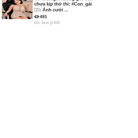
chưa kịp thở thì: #Con_gái
🤷‍♀️: Ảnh cưới ...
491
bởi
Xem gì thế!