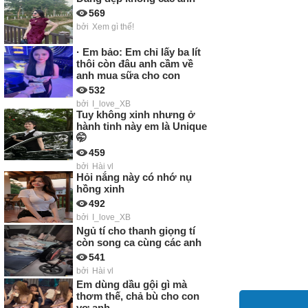
569
bởi
Xem gì thế!
· Em bảo: Em chỉ lấy ba lít
thôi còn đâu anh cầm về
anh mua sữa cho con
532
bởi
I_love_XB
Tuy không xinh nhưng ở
hành tinh này em là Unique
🤭
459
bởi
Hài vl
Hỏi nắng này có nhớ nụ
hồng xinh
492
bởi
I_love_XB
Ngủ tí cho thanh giọng tí
còn song ca cùng các anh
541
bởi
Hài vl
Em dùng dầu gội gì mà
thơm thế, chả bù cho con
vợ anh