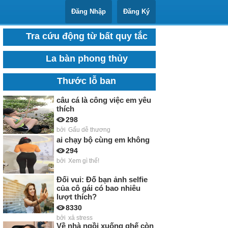
Đăng Nhập
Đăng Ký
Tra cứu động từ bất quy tắc
La bàn phong thủy
Thước lỗ ban
câu cá là công việc em yêu
thích
298
bởi
Gấu dễ thương
ai chạy bộ cùng em không
294
bởi
Xem gì thế!
Đối vui: Đố bạn ảnh selfie
của cô gái có bao nhiêu
lượt thích?
8330
bởi
xả stress
Về nhà ngồi xuống ghế còn