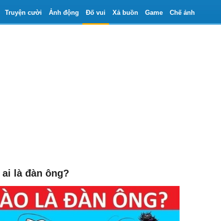
Truyện cười
Ảnh động
Đố vui
Xả buồn
Game
Chế ảnh
 ai là đàn ông?