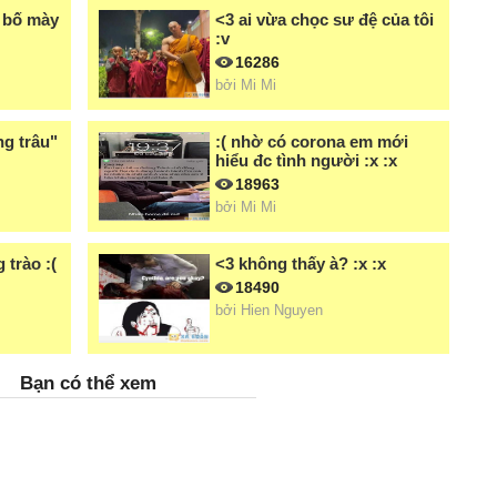
a bố mày
<3 ai vừa chọc sư đệ của tôi
:v
16286
bởi
Mi Mi
ng trâu"
:( nhờ có corona em mới
hiểu đc tình người :x :x
18963
bởi
Mi Mi
 trào :(
<3 không thấy à? :x :x
18490
bởi
Hien Nguyen
Bạn có thể xem