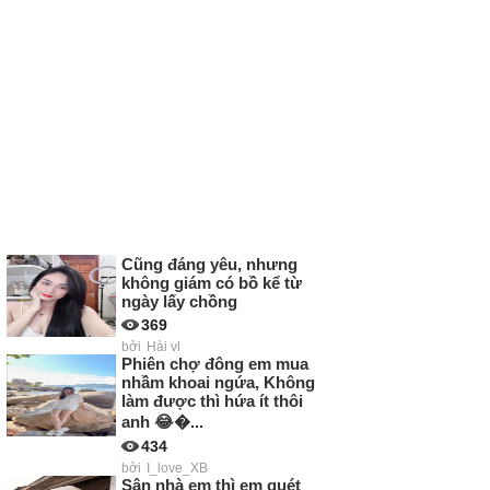
Cũng đáng yêu, nhưng
không giám có bồ kể từ
ngày lấy chồng
369
bởi
Hài vl
Phiên chợ đông em mua
nhầm khoai ngứa, Không
làm được thì hứa ít thôi
anh 😂�...
434
bởi
I_love_XB
Sân nhà em thì em quét