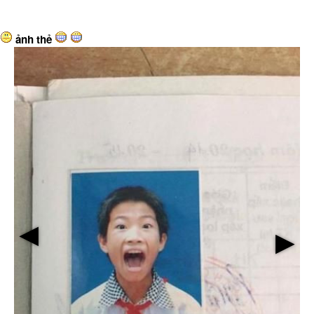
ảnh thẻ
▶
▶