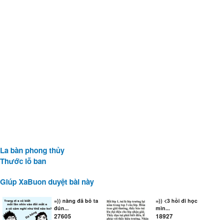
La bàn phong thủy
Thước lỗ ban
Giúp XaBuon duyệt bài này
=)) nàng đã bỏ ta
=)) <3 hồi đi học
đún...
mìn...
27605
18927