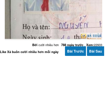
Bởi
cười nhiều hơn
788 ngày trước
,
Xem:
22933
Bài Trước
Bài Sau
Like Xả buồn cười nhiều hơn mỗi ngày