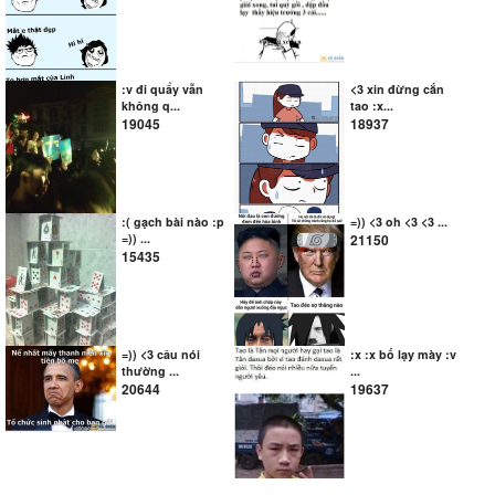
:v đi quẩy vẫn
<3 xin đừng cắn
không q...
tao :x...
19045
18937
:( gạch bài nào :p
=)) <3 oh <3 <3 ...
=)) ...
21150
15435
=)) <3 câu nói
:x :x bố lạy mày :v
thường ...
...
20644
19637