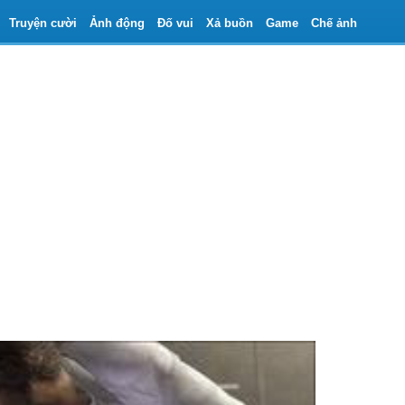
Truyện cười
Ảnh động
Đố vui
Xả buồn
Game
Chế ảnh