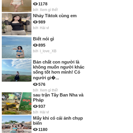
1178
bởi
Xem gì thế!
Nhảy Tiktok cùng em
989
bởi
Hài vl
Biết nói gì
895
bởi
I_love_XB
Bản chất con người là
không muốn người khác
sống tốt hơn mình! Có
người gi�...
576
bởi
Xem gì thế!
sau trận Tây Ban Nha và
Pháp
937
bởi
Hài vl
Mấy khi có cái ảnh chụp
biển
1180