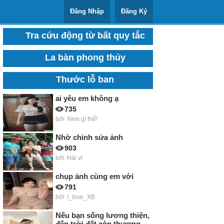
Đăng Nhập
Đăng Ký
Tra cứu động từ bất quy tắc
La bàn phong thủy
Thước lỗ ban
ai yêu em không ạ
735
bởi
Xem gì thế!
Nhờ chỉnh sửa ảnh
903
bởi
Hài vl
chụp ảnh cùng em với
791
bởi
I_love_XB
Nếu bạn sống lương thiện,
đến trời đất còn thương