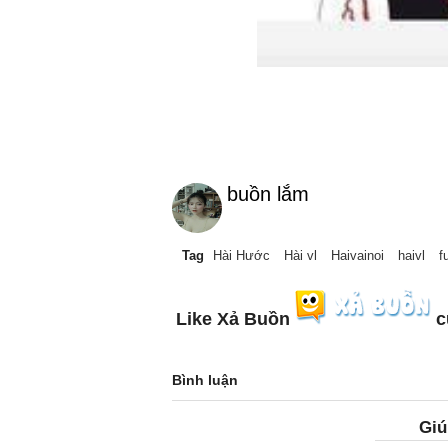
buồn lắm
Tag
Hài Hước
Hài vl
Haivainoi
haivl
f
Like Xả Buồn
c
Bình luận
Giú