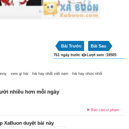
Bài Trước
Bài Sau
761 ngày trước
Lượt xem :18505
unny
xem gì hài
hài hay nhất việt nam
hài hay nhức nhối
ười nhiều hơn mỗi ngày
Báo cáo vi phạm
p XaBuon duyệt bài này