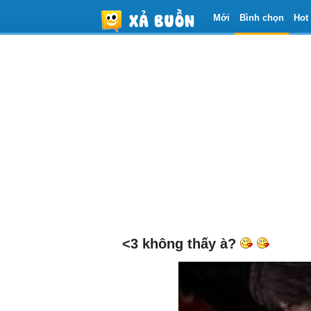
Mới
Bình chọn
Hot
<3 không thấy à?