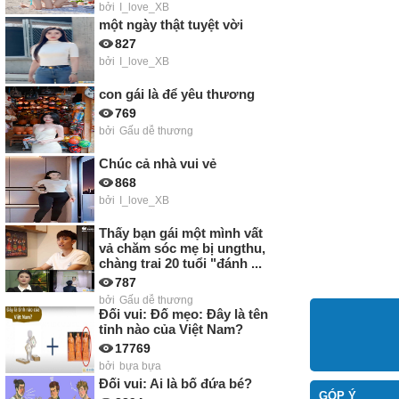
bởi
I_love_XB
một ngày thật tuyệt vời
827
bởi
I_love_XB
con gái là để yêu thương
769
bởi
Gấu dễ thương
Chúc cả nhà vui vẻ
868
bởi
I_love_XB
Thấy bạn gái một mình vất
vả chăm sóc mẹ bị ungthu,
chàng trai 20 tuổi "đánh ...
787
bởi
Gấu dễ thương
Đối vui: Đố mẹo: Đây là tên
tỉnh nào của Việt Nam?
17769
bởi
bựa bựa
Đối vui: Ai là bố đứa bé?
GÓP Ý