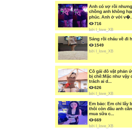
Anh có vợ rồi nhưn
chồng anh không hạ
phúc. Anh ở với v�..
716
bởi
I_love_XB
Sáng rồi cháu về đi 
1549
bởi
I_love_XB
Cô gái đô vật phản ứ
bị chê:Mặc như vậy 
trách ai d...
626
bởi
I_love_XB
Em bảo: Em chỉ lấy ba
thôi còn đâu anh cầ
mua sữa c...
669
bởi
I_love_XB