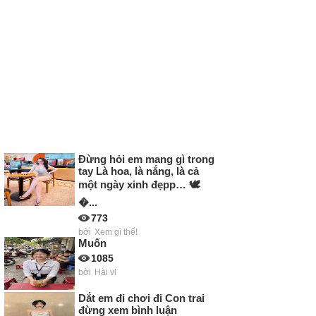
Đừng hỏi em mang gì trong
tay Là hoa, là nắng, là cả
một ngày xinh đẹpp… 🕊
�...
773
bởi
Xem gì thế!
Muốn
1085
bởi
Hài vl
Dắt em đi chơi đi Con trai
đừng xem bình luận