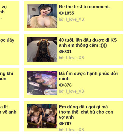
g vợ
Be the first to comment.
nh
1055
.
bởi
I_love_XB
học đây
40 tuổi, lần đầu được đi KS
anh em thông cảm :))))
831
bởi
I_love_XB
ng khi
Đã tìm được hạnh phúc đời
còn
mình
878
bởi
I_love_XB
 lít
Em dùng dầu gội gì mà
m về anh
thơm thế, chả bù cho con
vợ anh
797
bởi
I_love_XB