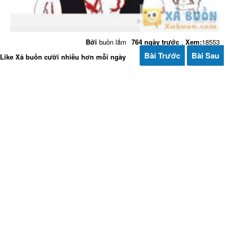
Bởi
buồn lắm
764 ngày trước
,
Xem:
18553
Bài Trước
Bài Sau
Like Xả buồn cười nhiều hơn mỗi ngày