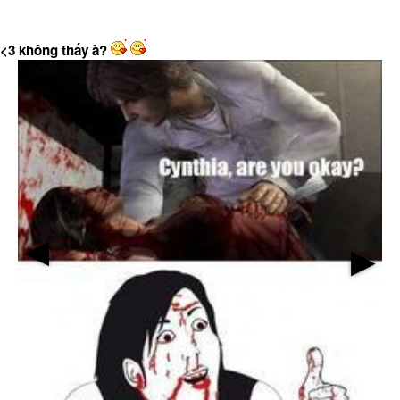
<3 không thấy à?
▶
▶