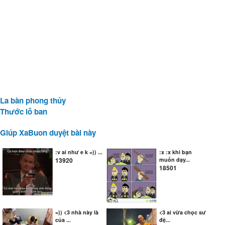
La bàn phong thủy
Thước lỗ ban
Giúp XaBuon duyệt bài này
:v ai như e k =)) ...
:x :x khi bạn
13920
muốn dạy...
18501
=)) <3 nhà này là
<3 ai vừa chọc sư
của ...
đệ...