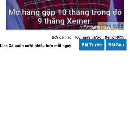
Bởi
đại náo
760 ngày trước
,
Xem:
14035
Bài Trước
Bài Sau
Like Xả buồn cười nhiều hơn mỗi ngày