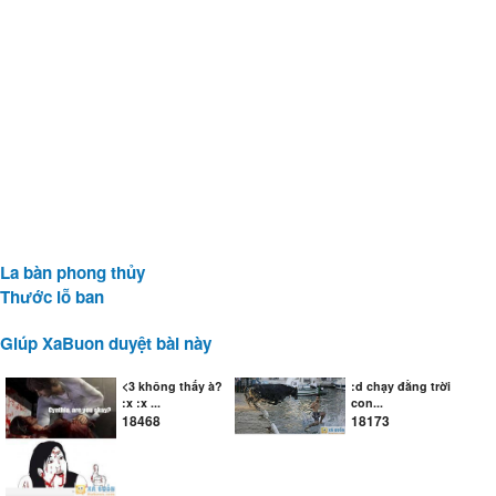
La bàn phong thủy
Thước lỗ ban
Giúp XaBuon duyệt bài này
<3 không thấy à?
:d chạy đằng trời
:x :x ...
con...
18468
18173