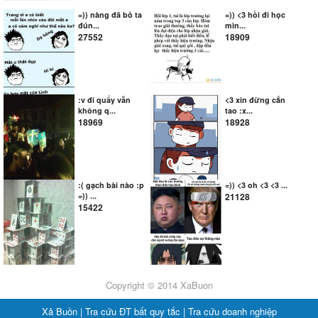
=)) nàng đã bỏ ta
=)) <3 hồi đi học
đún...
mìn...
27552
18909
:v đi quẩy vẫn
<3 xin đừng cắn
không q...
tao :x...
18969
18928
:( gạch bài nào :p
=)) <3 oh <3 <3 ...
=)) ...
21128
15422
Copyright © 2014 XaBuon
Xả Buồn |
Tra cứu ĐT bất quy tắc |
Tra cứu doanh nghiệp