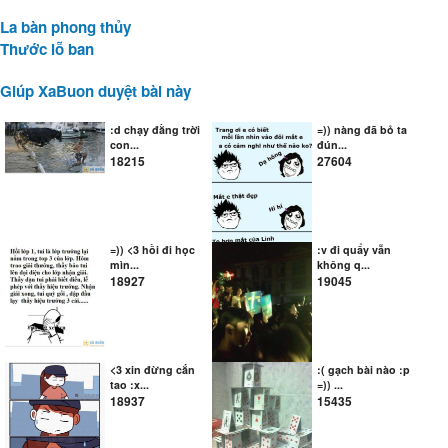
La bàn phong thủy
Thước lỗ ban
Giúp XaBuon duyệt bài này
:d chạy đằng trời
=)) nàng đã bỏ ta
con...
đún...
18215
27604
=)) <3 hồi đi học
:v đi quẩy vẫn
mìn...
không q...
18927
19045
<3 xin đừng cắn
:( gạch bài nào :p
tao :x...
=)) ...
18937
15435