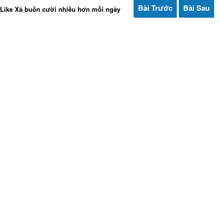
Bài Trước
Bài Sau
Like Xả buồn cười nhiều hơn mỗi ngày