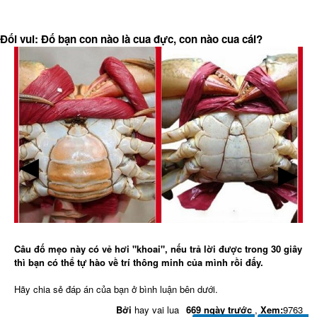
Đối vui: Đố bạn con nào là cua đực, con nào cua cái?
▶
▶
Câu đố mẹo này có vẻ hơi "khoai", nếu trả lời được trong 30 giây
thì bạn có thể tự hào về trí thông minh của mình rồi đấy.
Hãy chia sẻ đáp án của bạn ở bình luận bên dưới.
Bởi
hay vai lua
669 ngày trước
,
Xem:
9763