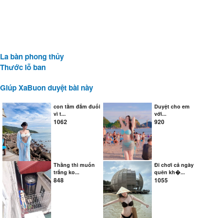
La bàn phong thủy
Thước lỗ ban
Giúp XaBuon duyệt bài này
con tằm đắm đuối
Duyệt cho em
vì t...
với...
1062
920
Thằng thì muốn
Đi chơi cả ngày
trắng ko...
quên kh�...
848
1055