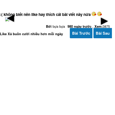
:( không biết nên like hay thích cái bài viết này nữa
▶
▶
Bởi
bựa bựa
980 ngày trước
,
Xem:
3875
Bài Trước
Bài Sau
Like Xả buồn cười nhiều hơn mỗi ngày