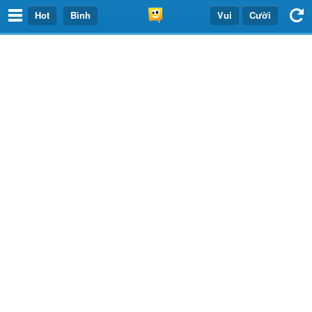
Hot
Bình
Vui
Cười