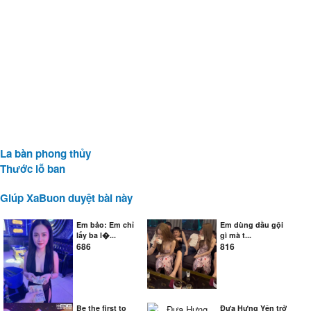
La bàn phong thủy
Thước lỗ ban
Giúp XaBuon duyệt bài này
Em bảo: Em chỉ
Em dùng dầu gội
lấy ba l�...
gì mà t...
686
816
Be the first to
Đưa Hưng Yên trở