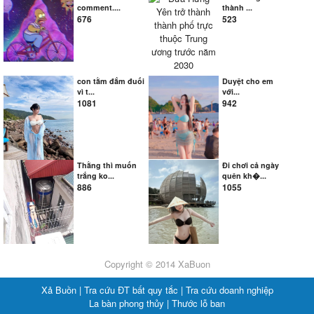
comment....
thành ...
676
523
con tằm đắm đuối
Duyệt cho em
vì t...
với...
1081
942
Thằng thì muốn
Đi chơi cả ngày
trắng ko...
quên kh�...
886
1055
Copyright © 2014 XaBuon
Xả Buồn |
Tra cứu ĐT bất quy tắc |
Tra cứu doanh nghiệp
La bàn phong thủy |
Thước lỗ ban