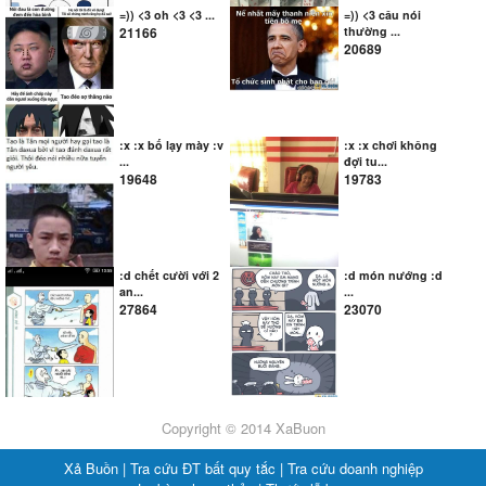
=)) <3 oh <3 <3 ...
=)) <3 câu nói
21166
thường ...
20689
:x :x bố lạy mày :v
:x :x chơi không
...
đợi tu...
19648
19783
:d chết cười với 2
:d món nướng :d
an...
...
27864
23070
Copyright © 2014 XaBuon
Xả Buồn |
Tra cứu ĐT bất quy tắc |
Tra cứu doanh nghiệp