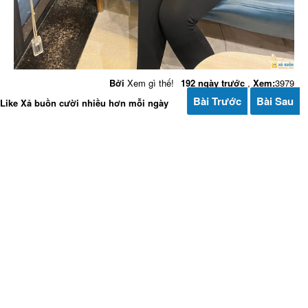
Bởi
Xem gì thế!
192 ngày trước
,
Xem:
3979
Bài Trước
Bài Sau
Like Xả buồn cười nhiều hơn mỗi ngày