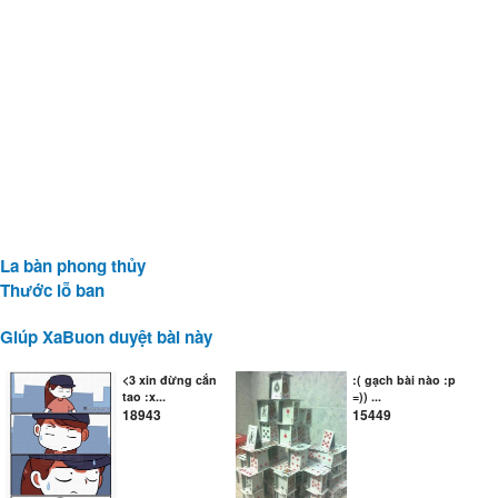
La bàn phong thủy
Thước lỗ ban
Giúp XaBuon duyệt bài này
<3 xin đừng cắn
:( gạch bài nào :p
tao :x...
=)) ...
18943
15449