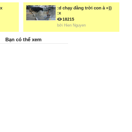
:x
:d chạy đằng trời con à =))
:x
18215
bởi
Hien Nguyen
Bạn có thể xem