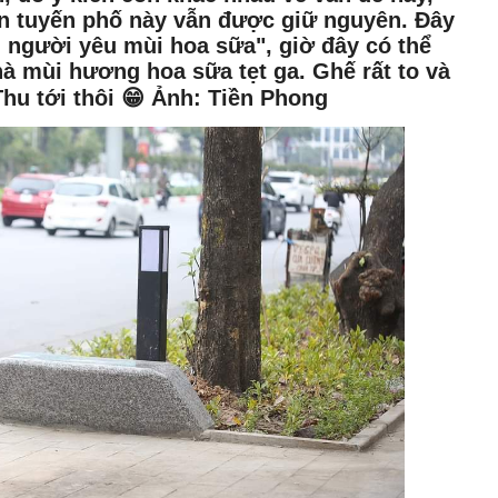
ên tuyến phố này vẫn được giữ nguyên. Đây
g người yêu mùi hoa sữa", giờ đây có thể
hà mùi hương hoa sữa tẹt ga. Ghế rất to và
hu tới thôi 😁 Ảnh: Tiền Phong