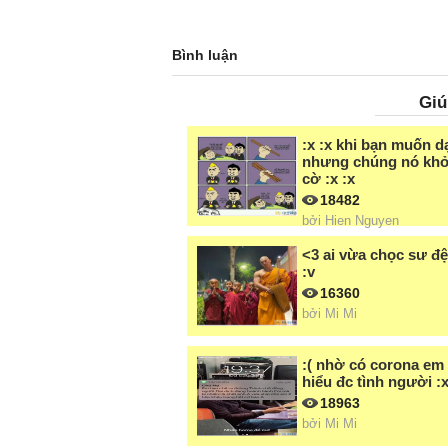
Bình luận
Giú
:x :x khi bạn muốn d
nhưng chúng nó khỏ
cờ :x :x
18482
bởi
Hien Nguyen
<3 ai vừa chọc sư đệ
:v
16360
bởi
Mi Mi
:( nhờ có corona em
hiểu đc tình người :x
18963
bởi
Mi Mi