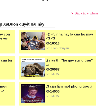
Báo cáo vi phạm
p XaBuon duyệt bài này
ạy con
=)) <3 nhà này là của bố mày
e vờ
<3 <3
16513
bởi
Hien Nguyen
 của tôi
:( này thì "bẻ gãy sừng trâu"
:x
20987
bởi
Mi Mi
 mới
:3 cần lắm một phong trào :(
 :x
14050
bởi
Mi Mi