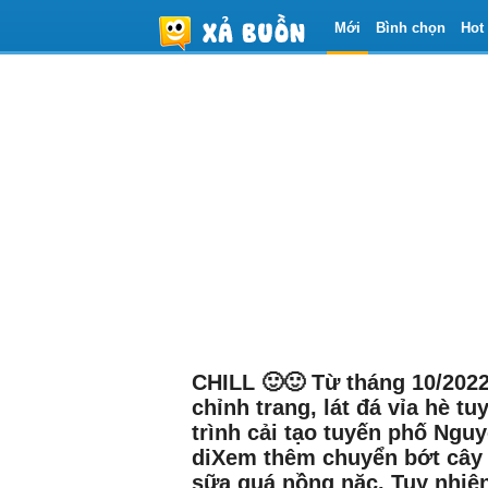
Mới
Bình chọn
Hot
CHILL 🙂🙂 Từ tháng 10/2022
chỉnh trang, lát đá vỉa hè 
trình cải tạo tuyến phố Ng
diXem thêm chuyển bớt cây
sữa quá nồng nặc. Tuy nhiên