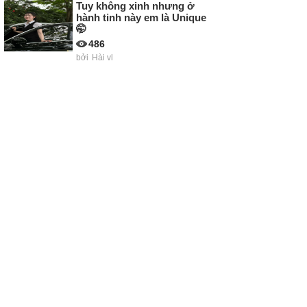
Tuy không xinh nhưng ở
hành tinh này em là Unique
🤭
486
bởi
Hài vl