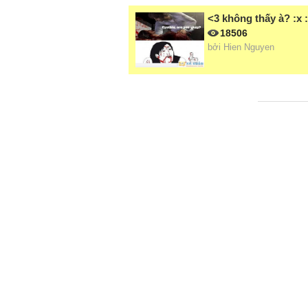
<3 không thấy à? :x 
18506
bởi
Hien Nguyen