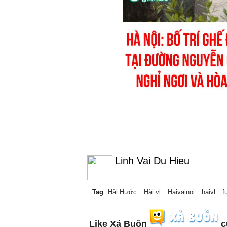
Linh Vai Du Hieu
Tag
Hài Hước
Hài vl
Haivainoi
haivl
f
Like Xả Buồn
c