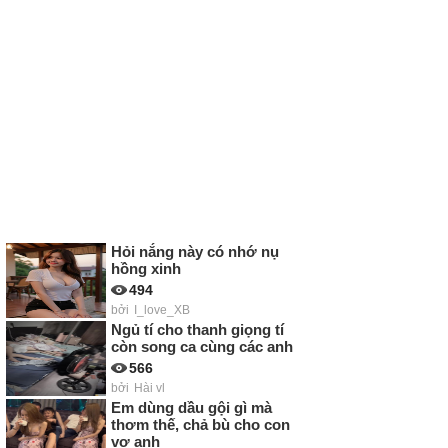
Hỏi nắng này có nhớ nụ
hồng xinh
494
bởi
I_love_XB
Ngủ tí cho thanh giọng tí
còn song ca cùng các anh
566
bởi
Hài vl
Em dùng dầu gội gì mà
thơm thế, chả bù cho con
vợ anh