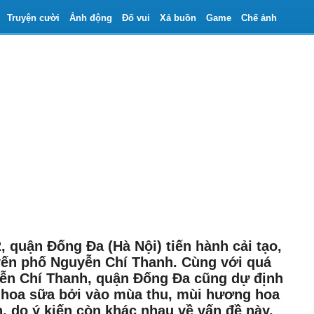
Truyện cười
Ảnh động
Đố vui
Xả buồn
Game
Chế ảnh
, quận Đống Đa (Hà Nội) tiến hành cải tạo,
tuyến phố Nguyễn Chí Thanh. Cùng với quá
uyễn Chí Thanh, quận Đống Đa cũng dự định
 hoa sữa bởi vào mùa thu, mùi hương hoa
, do ý kiến còn khác nhau về vấn đề này,