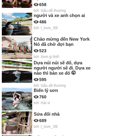
658
bởi
Gấu dễ thương
người và xe anh chọn ai
486
bởi
I_love_XB
Chào mừng đến New York
Nó đã chờ đợi bạn
523
bởi
Xem gì thế!
Dựa núi núi sẽ đổ, dựa
người người sẽ đi. Dựa xe
nào thì bán xe đó 🤭
595
bởi
Gấu dễ thương
Biển lý sơn
760
bởi
Hài vl
Sửa đổi nhà
689
bởi
I_love_XB