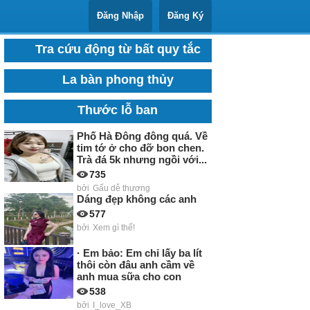
Đăng Nhập
Đăng Ký
Tra cứu động từ bất quy tắc
La bàn phong thủy
Thước lỗ ban
Phố Hà Đông đông quá. Về
tim tớ ở cho đỡ bon chen.
Trà đá 5k nhưng ngồi với...
735
bởi
Gấu dễ thương
Dáng đẹp không các anh
577
bởi
Xem gì thế!
· Em bảo: Em chỉ lấy ba lít
thôi còn đâu anh cầm về
anh mua sữa cho con
538
bởi
I_love_XB