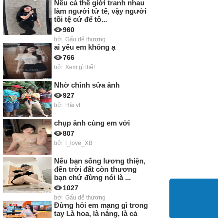
Nếu cả thế giới tranh nhau
làm người tử tế, vậy người
tồi tệ cứ để tô...
960
bởi
Gấu dễ thương
ai yêu em không ạ
766
bởi
Xem gì thế!
Nhờ chỉnh sửa ảnh
927
bởi
Hài vl
chụp ảnh cùng em với
807
bởi
I_love_XB
Nếu bạn sống lương thiện,
đến trời đất còn thương
bạn chứ đừng nói là ...
1027
bởi
Gấu dễ thương
Đừng hỏi em mang gì trong
tay Là hoa, là nắng, là cả