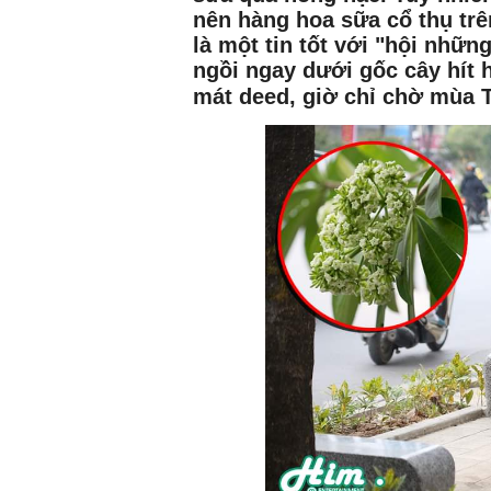
nên hàng hoa sữa cổ thụ tr
là một tin tốt với "hội nhữn
ngồi ngay dưới gốc cây hít 
mát deed, giờ chỉ chờ mùa T