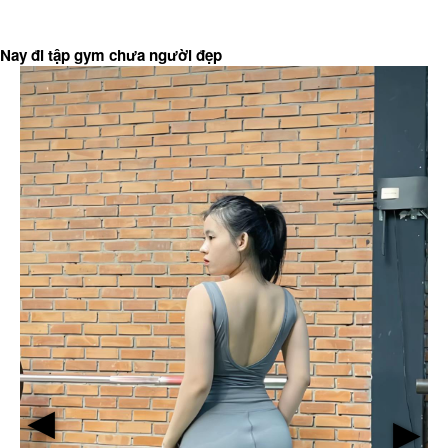
Nay đi tập gym chưa người đẹp
▶
▶