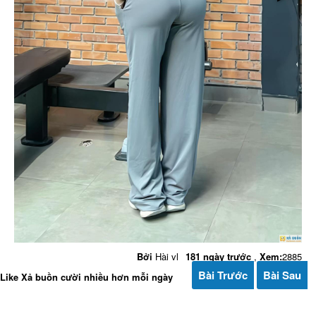
Bởi
Hài vl
181 ngày trước
,
Xem:
2885
Bài Trước
Bài Sau
Like Xả buồn cười nhiều hơn mỗi ngày