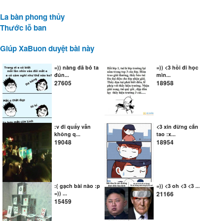
La bàn phong thủy
Thước lỗ ban
Giúp XaBuon duyệt bài này
=)) nàng đã bỏ ta
=)) <3 hồi đi học
đún...
mìn...
27605
18958
:v đi quẩy vẫn
<3 xin đừng cắn
không q...
tao :x...
19048
18954
:( gạch bài nào :p
=)) <3 oh <3 <3 ...
=)) ...
21166
15459